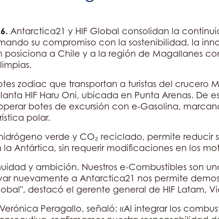
6.
Antarctica21 y HIF Global consolidan la continui
mando su compromiso con la sostenibilidad, la inn
 posiciona a Chile y a la región de Magallanes com
limpias.
tes zodiac que transportan a turistas del crucero M
planta HIF Haru Oni, ubicada en Punta Arenas. De e
 operar botes de excursión con e-Gasolina, marcan
ística polar.
hidrógeno verde y CO₂ reciclado, permite reducir 
 Antártica, sin requerir modificaciones en los mot
nuidad y ambición. Nuestros e-Combustibles son una
yar nuevamente a Antarctica21 nos permite demostr
obal", destacó el gerente general de HIF Latam, Vi
Verónica Peragallo, señaló: «Al integrar los combus