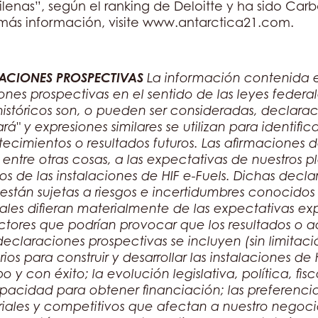
enas”, según el ranking de Deloitte y ha sido Car
más información, visite www.antarctica21.com.
ACIONES PROSPECTIVAS
La información contenida 
nes prospectivas en el sentido de las leyes federal
istóricos son, o pueden ser consideradas, declara
ará" y expresiones similares se utilizan para identifi
tecimientos o resultados futuros. Las afirmaciones
ntre otras cosas, a las expectativas de nuestros pla
ctos de las instalaciones de HIF e-Fuels. Dichas dec
y están sujetas a riesgos e incertidumbres conoci
ales difieran materialmente de las expectativas exp
actores que podrían provocar que los resultados o a
 declaraciones prospectivas se incluyen (sin limita
s para construir y desarrollar las instalaciones de
 y con éxito; la evolución legislativa, política, fis
acidad para obtener financiación; las preferenci
iales y competitivos que afectan a nuestro negoci