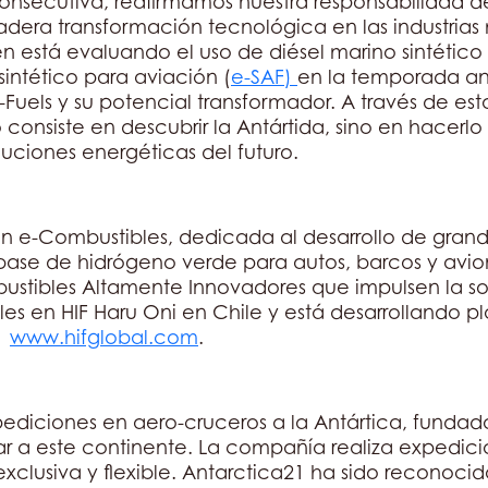
secutiva, reafirmamos nuestra responsabilidad de
adera transformación tecnológica en las industrias m
 está evaluando el uso de diésel marino sintético
sintético para aviación (
e-SAF)
en la temporada ante
-Fuels y su potencial transformador. A través de esta
o consiste en descubrir la Antártida, sino en hacerl
ciones energéticas del futuro.
en e-Combustibles, dedicada al desarrollo de grand
base de hidrógeno verde para autos, barcos y avion
ustibles Altamente Innovadores que impulsen la sos
s en HIF Haru Oni en Chile y está desarrollando pl
ón
www.hifglobal.com
.
xpediciones en aero-cruceros a la Antártica, funda
r a este continente. La compañía realiza expedic
xclusiva y flexible. Antarctica21 ha sido reconoci