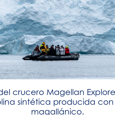
del crucero Magellan Explor
ina sintética producida con l
magallánico.